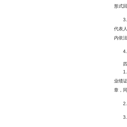
形式
代表
内依
业绩
章，同
2