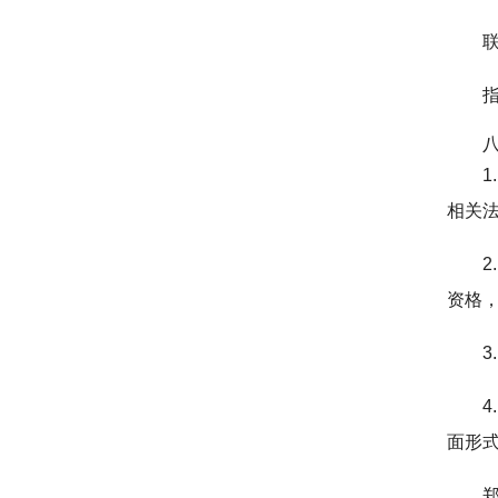
指
相关
资格
面形