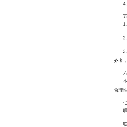
1
齐者
合理
联