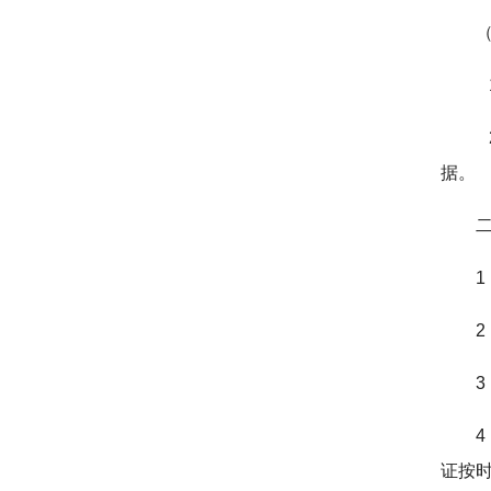
据。
证按