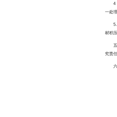
一处
材积
究责