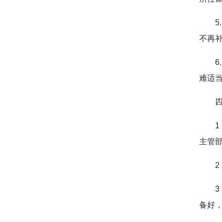
不再
难适
主管
备好