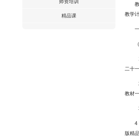
师资培训
教学
精品课
二十
教材
版精