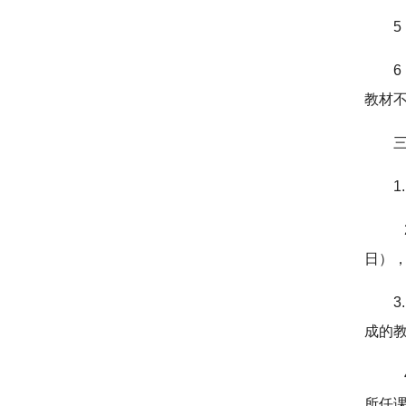
教材
日）
成的
所任