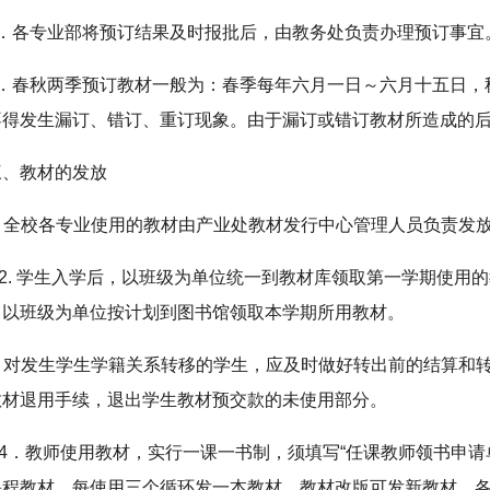
5．各专业部将预订结果及时报批后，由教务处负责办理预订事宜
6．春秋两季预订教材一般为：春季每年六月一日～六月十五日，
不得发生漏订、错订、重订现象。由于漏订或错订教材所造成的
三、教材的发放
1. 全校各专业使用的教材由产业处教材发行中心管理人员负责发
2. 学生入学后，以班级为单位统一到教材库领取第一学期使用
，以班级为单位按计划到图书馆领取本学期所用教材。
3. 对发生学生学籍关系转移的学生，应及时做好转出前的结算
教材退用手续，退出学生教材预交款的未使用部分。
4．教师使用教材，实行一课一书制，须填写“任课教师领书申请
课程教材，每使用三个循环发一本教材，教材改版可发新教材。